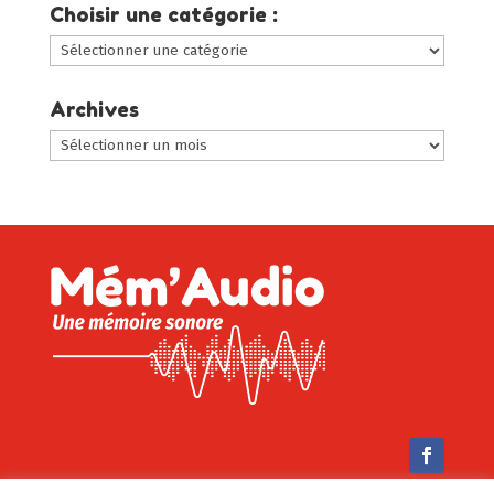
Choisir une catégorie :
Choisir
une
catégorie
Archives
:
Archives