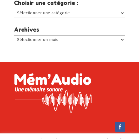
Choisir une catégorie :
Choisir
une
catégorie
Archives
:
Archives