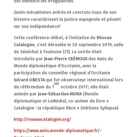
ont dénoncé les irrégularités.
Quels mécanismes avérés et concrets issus de son
histoire caractérisent la justice espagnole et pèsent
sur son indépendance?
Cette conférence-débat, à l’initiative du
Réseau
Catalogne,
s’est déroulée le 20 septembre 2019, salle
du Sénéchal à Toulouse (31). La soirée était
introduite par
Jean-Pierre CRÉMOUX
des Amis du
Monde diplomatique d’Occitanie, avec la
participation du conseiller régional d’Occitanie
Gérard ONESTA
qui fut observateur international lors
ier
du référendum du 1
octobre 2017
;
elle était
animée par
Jean-Sébastien MORA
(Monde
diplomatique et LeMédia), co-auteur du livre «
Catalogne : la république libre » (éditions Syllepse).
http://reseaucatalogne.org/
https://www.amis.monde-diplomatique.fr/-