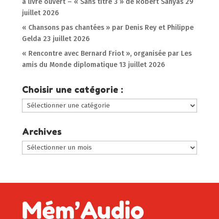
à livre ouvert – « Sans titre 3 » de Robert Sanyas
29
juillet 2026
« Chansons pas chantées » par Denis Rey et Philippe
Gelda
23 juillet 2026
« Rencontre avec Bernard Friot », organisée par Les
amis du Monde diplomatique
13 juillet 2026
Choisir une catégorie :
Choisir
une
catégorie
Archives
:
Archives