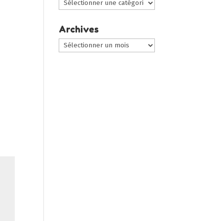
Choisir
une
catégorie
Archives
:
Archives