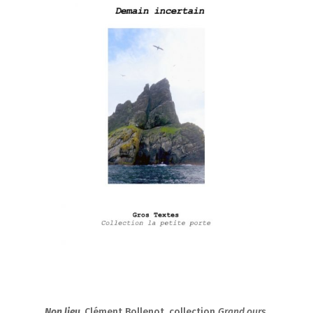
Non lieu
,
Clément Bollenot, collection
Grand ours
,