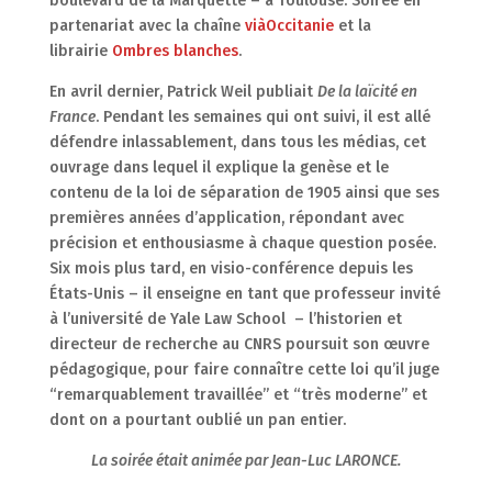
boulevard de la Marquette – à Toulouse. Soirée en
partenariat avec la chaîne
viàOccitanie
et la
librairie
Ombres blanches
.
En avril dernier, Patrick Weil publiait
De la laïcité en
France
. Pendant les semaines qui ont suivi, il est allé
défendre inlassablement, dans tous les médias, cet
ouvrage dans lequel il explique la genèse et le
contenu de la loi de séparation de 1905 ainsi que ses
premières années d’application, répondant avec
précision et enthousiasme à chaque question posée.
Six mois plus tard, en visio-conférence depuis les
États-Unis – il enseigne en tant que professeur invité
à l’université de Yale Law School – l’historien et
directeur de recherche au CNRS poursuit son œuvre
pédagogique, pour faire connaître cette loi qu’il juge
“remarquablement travaillée” et “très moderne” et
dont on a pourtant oublié un pan entier.
La soirée était animée par Jean-Luc LARONCE.