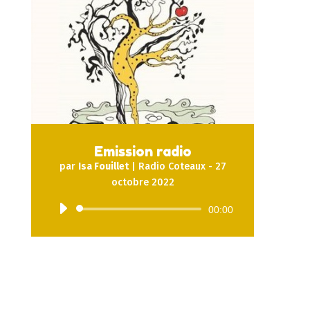
Emission radio
par
Isa Fouillet
|
Radio Coteaux - 27
octobre 2022
Lecteur
00:00
audio