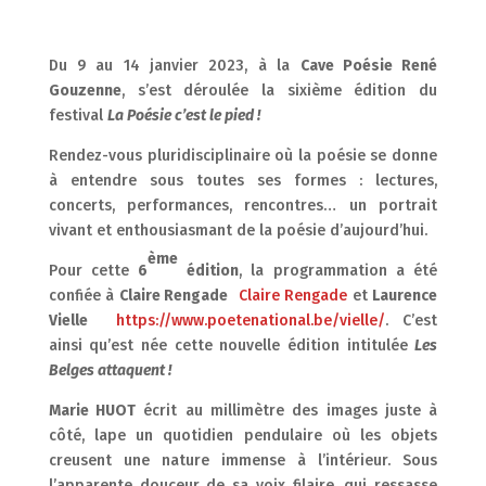
Du 9 au 14 janvier 2023, à la
Cave Poésie René
Gouzenne
, s’est déroulée la sixième édition du
festival
La Poésie c’est le pied !
Rendez-vous pluridisciplinaire où la poésie se donne
à entendre sous toutes ses formes : lectures,
concerts, performances, rencontres… un portrait
vivant et enthousiasmant de la poésie d’aujourd’hui.
ème
Pour cette
6
édition
, la programmation a été
confiée à
Claire Rengade
Claire Rengade
et
Laurence
Vielle
https://www.poetenational.be/vielle/
. C’est
ainsi qu’est née cette nouvelle édition intitulée
Les
Belges attaquent !
Marie HUOT
écrit au millimètre des images juste à
côté, lape un quotidien pendulaire où les objets
creusent une nature immense à l’intérieur. Sous
l’apparente douceur de sa voix filaire, qui ressasse