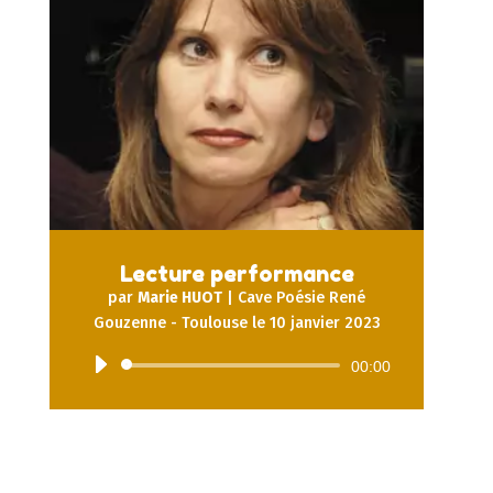
Lecture performance
par
Marie HUOT
|
Cave Poésie René
Gouzenne - Toulouse le 10 janvier 2023
Lecteur
00:00
audio