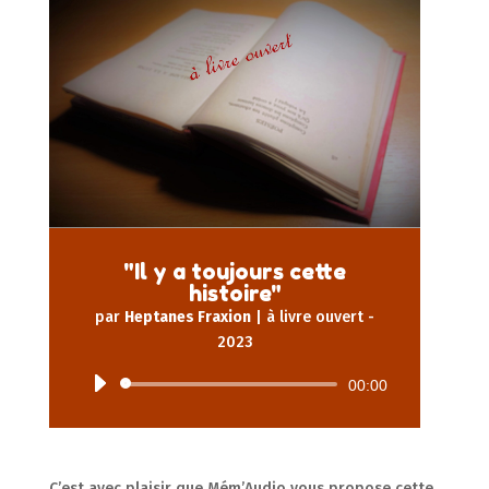
"Il y a toujours cette
histoire"
par
Heptanes Fraxion
|
à livre ouvert -
2023
Lecteur
00:00
audio
C’est avec plaisir que Mém’Audio vous propose cette