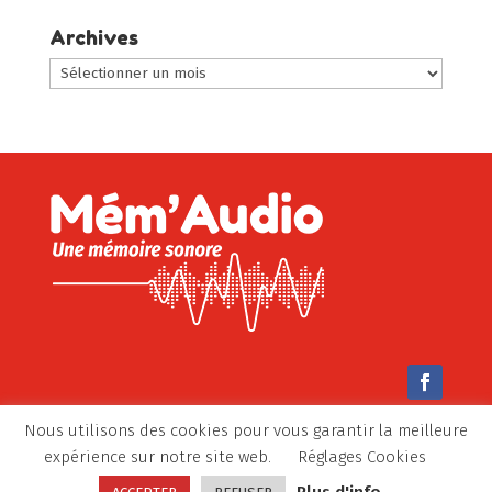
une
catégorie
Archives
:
Archives
Nous utilisons des cookies pour vous garantir la meilleure
© Mem’Audio 2022-2026 –
Mentions légales
–
expérience sur notre site web.
Réglages Cookies
Politique de confidentialité