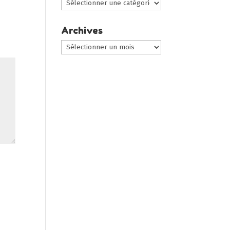
Choisir
une
catégorie
Archives
:
Archives