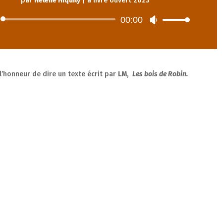
par
Hélène Hiquily
|
à livre ouvert 2023
00:00
Lecteur
Utilisez
audio
les
flèches
haut/bas
pour
 l’honneur de dire un texte écrit par
LM
,
Les bois de Robin.
augmenter
ou
diminuer
le
volume.