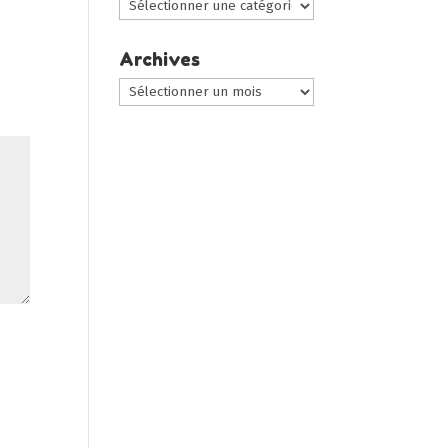
Choisir
une
catégorie
Archives
:
Archives