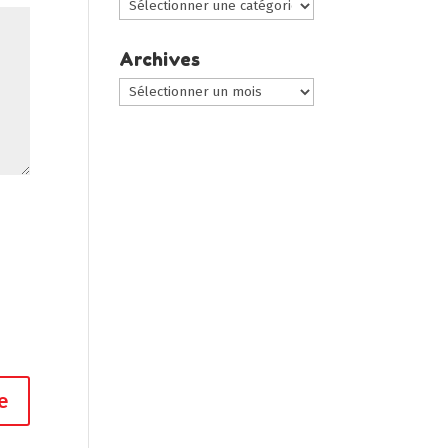
Choisir
une
catégorie
Archives
:
Archives