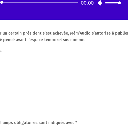
00:00
Lecteur
Utilisez
audio
les
flèches
haut/bas
pour
 un certain président s’est achevée, Mém’Audio s’autorise à publie
augmenter
été pensé avant l’espace temporel sus nommé.
ou
diminuer
.
le
volume.
champs obligatoires sont indiqués avec
*