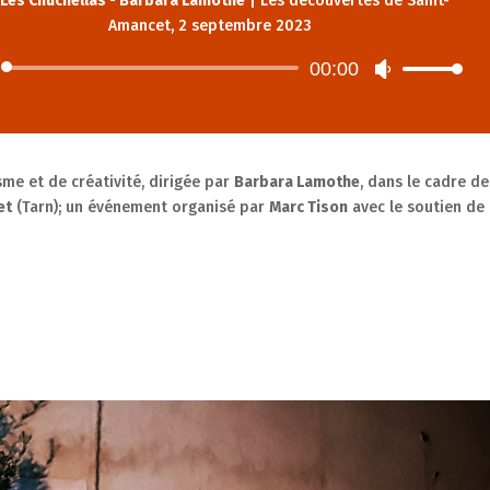
r
Les Chuchellas - Barbara Lamothe
|
Les découvertes de Saint-
Amancet, 2 septembre 2023
00:00
Lecteur
Utilisez
audio
les
flèches
haut/bas
pour
sme et de créativité, dirigée par
Barbara Lamothe
, dans le cadre de
augmenter
et
(Tarn); un événement organisé par
Marc Tison
avec le soutien de 
ou
diminuer
le
volume.