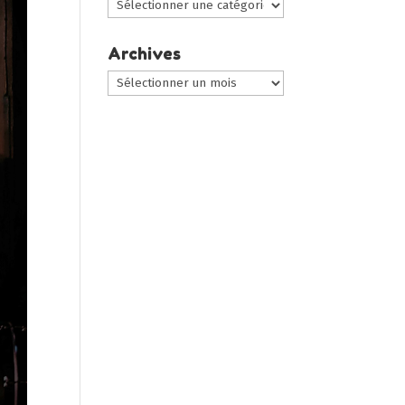
Choisir
une
catégorie
Archives
:
Archives