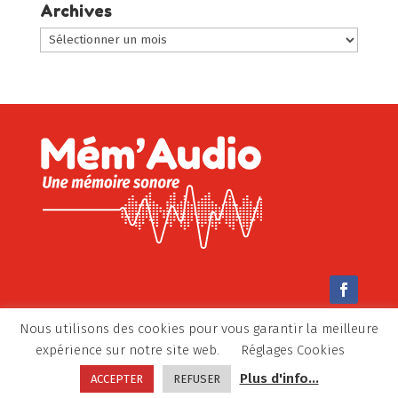
catégorie
Archives
:
Archives
Nous utilisons des cookies pour vous garantir la meilleure
© Mem’Audio 2022-2026 –
Mentions légales
–
expérience sur notre site web.
Réglages Cookies
Politique de confidentialité
Plus d'info...
ACCEPTER
REFUSER