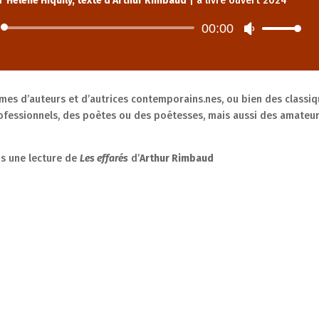
r
Hélène Hiquily, texte d'Arthur Rimbaud
|
à livre ouvert 2024
00:00
Lecteur
Utilisez
audio
les
flèches
haut/bas
pour
s d’auteurs et d’autrices contemporains.nes, ou bien des classiq
augmenter
fessionnels, des poètes ou des poétesses, mais aussi des amateu
ou
diminuer
s une lecture de
Les effarés
d’
Arthur Rimbaud
le
volume.