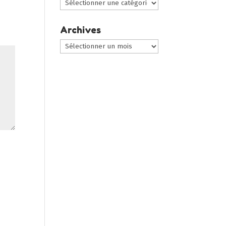
Choisir
une
catégorie
Archives
:
Archives