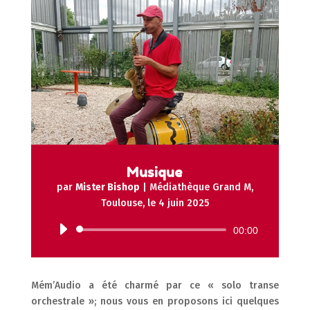
Musique
par
Mister Bishop
|
Médiathèque Grand M,
Toulouse, le 4 juin 2025
Lecteur
00:00
audio
Mém’Audio a été charmé par ce « solo transe
orchestrale »; nous vous en proposons ici quelques