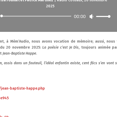
r
Isa Fouillet et Patrick Martinez
|
Radio Coteaux, 20 novembre
2025
00:00
Lecteur
Utilisez
audio
les
flèches
haut/bas
pour
dant, à Mém’Audio, nous avons vocation de mémoire; aussi, nous
augmenter
o du 20 novembre 2025:
La poésie c’est Je Dis
, toujours animée pa
ou
it
Jean-Baptiste Happe
.
diminuer
 assis dans un fauteuil, l’idéal enfantin existe, cent flics s’en vont s
le
volume.
s/jean-baptiste-happe.php
pe945