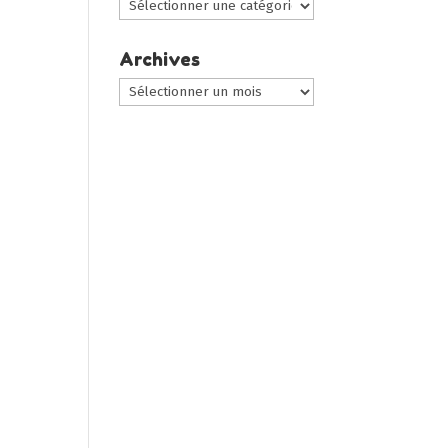
Choisir
une
catégorie
Archives
:
Archives