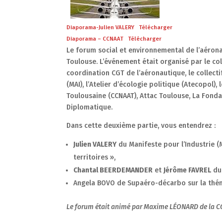
Diaporama-Julien VALERY
Télécharger
Diaporama – CCNAAT
Télécharger
Le forum social et environnemental de l’aérona
Toulouse. L’événement était organisé par le col
coordination CGT de l’aéronautique, le collectif
(MAI), l’Atelier d’écologie politique (Atecopol)
Toulousaine (CCNAAT), Attac Toulouse, La Fonda
Diplomatique.
Dans cette deuxième partie, vous entendrez :
Julien VALERY
du Manifeste pour l’Industrie (
territoires »,
Chantal BEERDEMANDER
et
Jérôme FAVREL
du
Angela BOVO de Supaéro-décarbo sur la théma
Le forum était animé par Maxime L
É
ONARD de la C