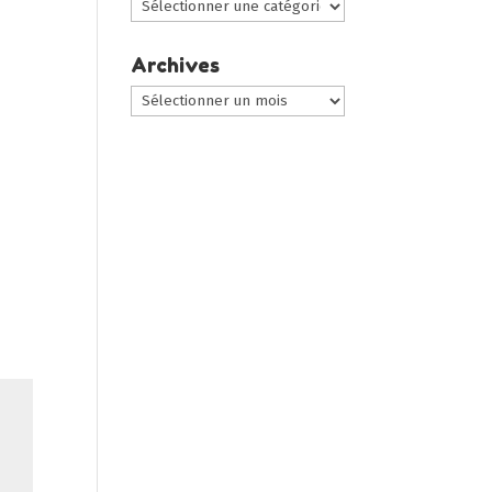
Choisir
une
catégorie
Archives
:
Archives
e